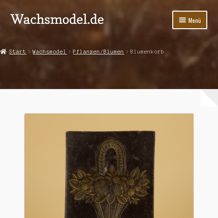
Wachsmodel.de
Zur
Zum
Menü
Navigation
Inhalt
springen
springen
Start
Start
Wachsmodel
Pflanzen/Blumen
Blumenkorb
Impressum, AGBs und Datenschutzerklärung
In der Presse
Kasse
Kontakt
Shop
Versandarten
Warenkorb