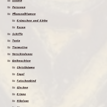
Ostern
Personen
Pflanzen/Blumen
Kränzchen und Körbe
Rosen
Schiffe
Texte
Tiermotive
Verschiedenes
Weihnachten
Christbäume
Engel
Fatschenkind
Glocken
Krippe
Nikolaus