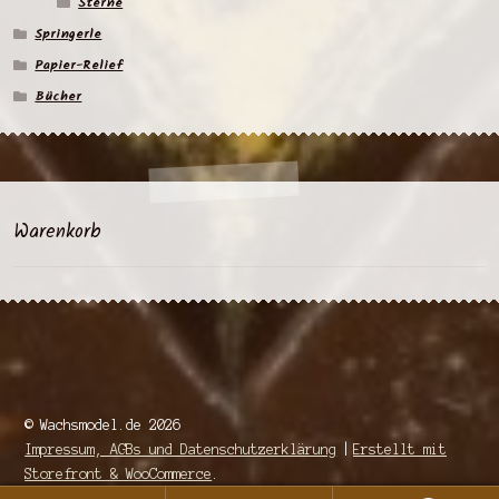
Sterne
Springerle
Papier-Relief
Bücher
Warenkorb
© Wachsmodel.de 2026
Impressum, AGBs und Datenschutzerklärung
Erstellt mit
Storefront & WooCommerce
.