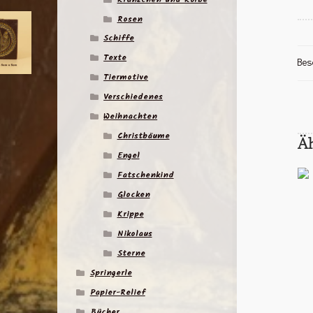
Rosen
Schiffe
Texte
Bes
Tiermotive
Verschiedenes
Weihnachten
Christbäume
Ä
Engel
Fatschenkind
Glocken
Krippe
Nikolaus
Sterne
Springerle
Papier-Relief
Bücher