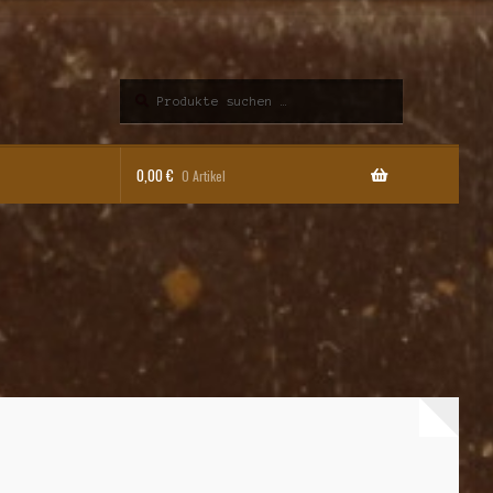
Suchen
Suchen
nach:
0,00
€
0 Artikel