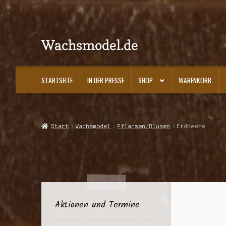
Wachsmodel.de
Zur
Zum
Navigation
Inhalt
springen
springen
STARTSEITE
IN DER PRESSE
SHOP
WARENKORB
Start
Impressum, AGBs und Datenschutzerklärung
In der Presse
Kasse
K
Start
Wachsmodel
Pflanzen/Blumen
Erdbeere
Aktionen und Termine