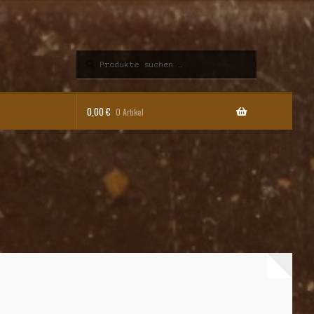
Suchen
Suchen
nach:
0,00
€
0 Artikel