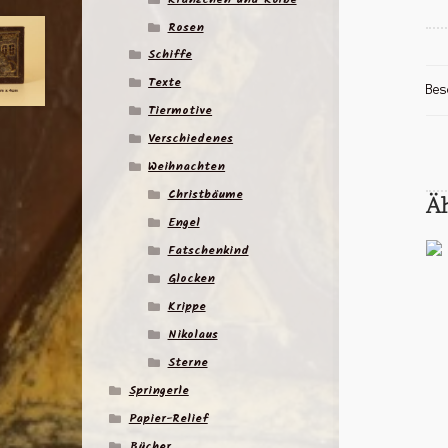
Rosen
Schiffe
Texte
Bes
Tiermotive
Verschiedenes
Weihnachten
Christbäume
Ä
Engel
Fatschenkind
Glocken
Krippe
Nikolaus
Sterne
Springerle
Papier-Relief
Bücher