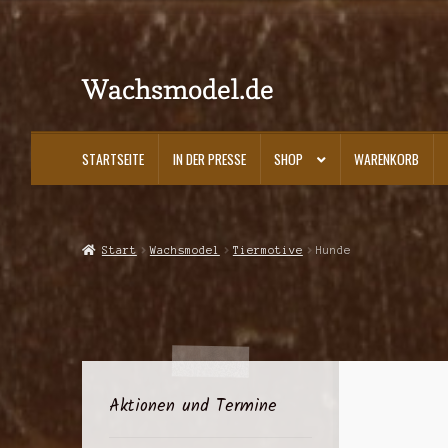
Wachsmodel.de
Zur
Zum
Navigation
Inhalt
springen
springen
STARTSEITE
IN DER PRESSE
SHOP
WARENKORB
Start
Impressum, AGBs und Datenschutzerklärung
In der Presse
Kasse
K
Start
Wachsmodel
Tiermotive
Hunde
Aktionen und Termine