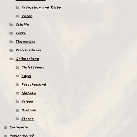
Kränzchen und Körbe
Rosen
Schiffe
Texte
Tiermotive
Verschiedenes
Weihnachten
Christbäume
Engel
Fatschenkind
Glocken
Krippe
Nikolaus
Sterne
Springerle
Papier-Relief