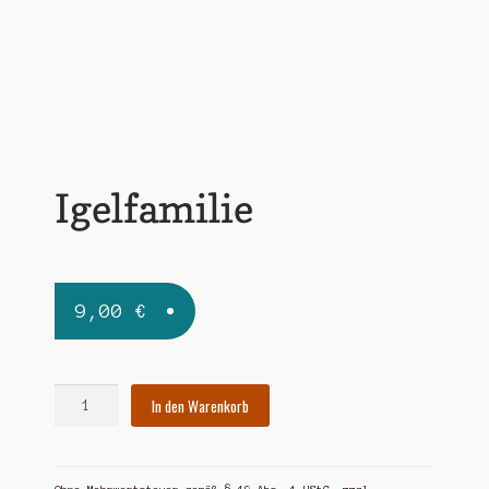
Widerrufsbelehrung
Zahlungsarten
Igelfamilie
9,00
€
Igelfamilie
In den Warenkorb
Menge