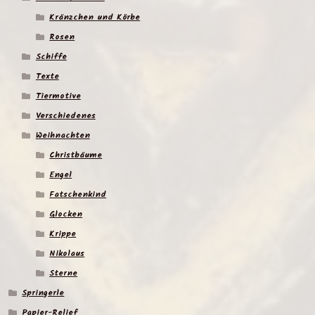
Kränzchen und Körbe
Rosen
Schiffe
Texte
Tiermotive
Verschiedenes
Weihnachten
Christbäume
Engel
Fatschenkind
Glocken
Krippe
Nikolaus
Sterne
Springerle
Papier-Relief