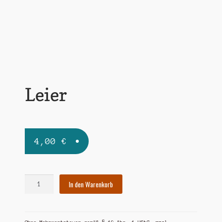
Widerrufsbelehrung
Zahlungsarten
Leier
4,00
€
Leier
In den Warenkorb
Menge