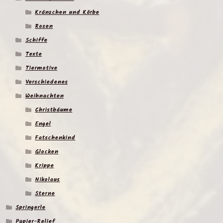
Kränzchen und Körbe
Rosen
Schiffe
Texte
Tiermotive
Verschiedenes
Weihnachten
Christbäume
Engel
Fatschenkind
Glocken
Krippe
Nikolaus
Sterne
Springerle
Papier-Relief