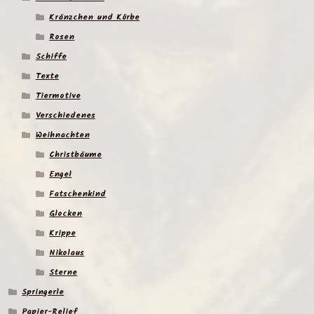
Kränzchen und Körbe
Rosen
Schiffe
Texte
Tiermotive
Verschiedenes
Weihnachten
Christbäume
Engel
Fatschenkind
Glocken
Krippe
Nikolaus
Sterne
Springerle
Papier-Relief