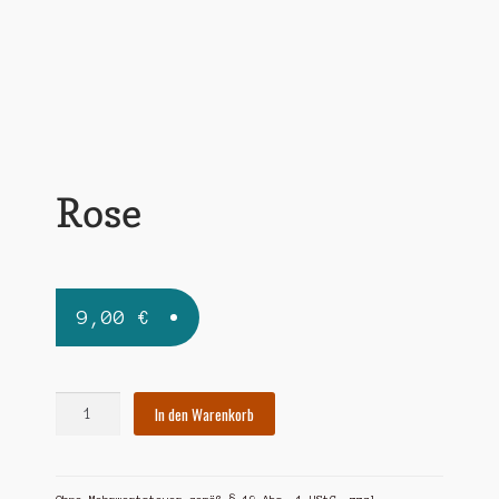
Widerrufsbelehrung
Zahlungsarten
Rose
9,00
€
Rose
In den Warenkorb
Menge