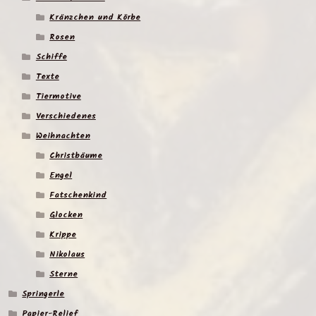
Kränzchen und Körbe
Rosen
Schiffe
Texte
Tiermotive
Verschiedenes
Weihnachten
Christbäume
Engel
Fatschenkind
Glocken
Krippe
Nikolaus
Sterne
Springerle
Papier-Relief