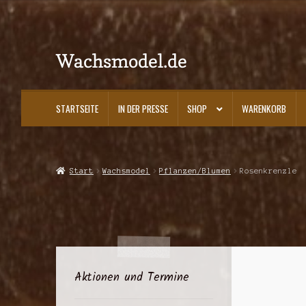
Wachsmodel.de
Zur
Zum
Navigation
Inhalt
springen
springen
STARTSEITE
IN DER PRESSE
SHOP
WARENKORB
Start
Impressum, AGBs und Datenschutzerklärung
In der Presse
Kasse
K
Start
Wachsmodel
Pflanzen/Blumen
Rosenkrenzle
Aktionen und Termine