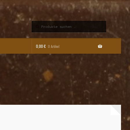
Suchen
Suchen
nach:
0,00
€
0 Artikel