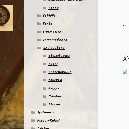
Rosen
Schiffe
Texte
Bes
Tiermotive
Verschiedenes
Weihnachten
Christbäume
Ä
Engel
Fatschenkind
Glocken
Krippe
Nikolaus
Sterne
Springerle
Papier-Relief
Bücher