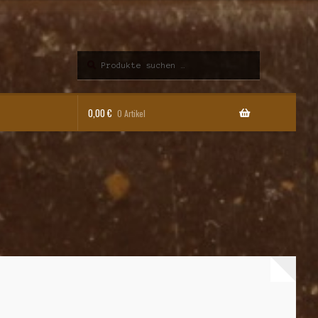
Suchen
Suchen
nach:
0,00
€
0 Artikel