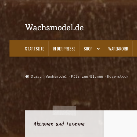
Wachsmodel.de
Zur
Zum
Navigation
Inhalt
springen
springen
STARTSEITE
IN DER PRESSE
SHOP
WARENKORB
Start
Impressum, AGBs und Datenschutzerklärung
In der Presse
Kasse
K
Start
Wachsmodel
Pflanzen/Blumen
Rosenstock
Aktionen und Termine