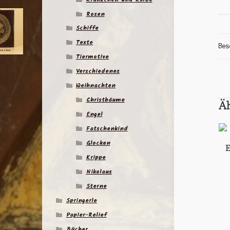
Rosen
Schiffe
Texte
Bes
Tiermotive
Verschiedenes
Weihnachten
Christbäume
Ä
Engel
Fatschenkind
Glocken
E
Krippe
Nikolaus
Sterne
Springerle
Papier-Relief
Bücher