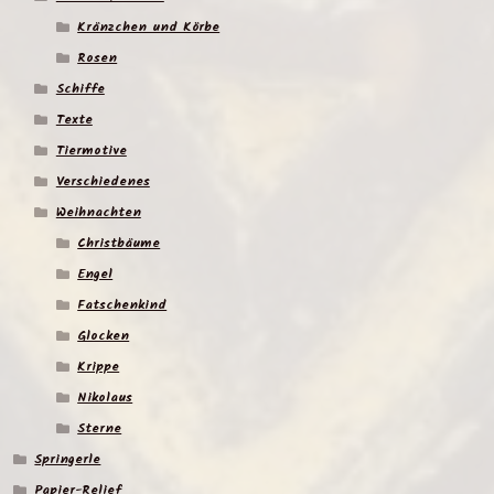
Kränzchen und Körbe
Rosen
Schiffe
Texte
Tiermotive
Verschiedenes
Weihnachten
Christbäume
Engel
Fatschenkind
Glocken
Krippe
Nikolaus
Sterne
Springerle
Papier-Relief