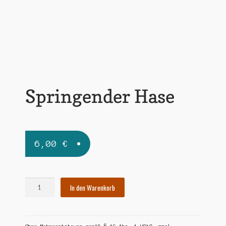
Widerrufsbelehrung
Zahlungsarten
Springender Hase
6,00
€
Springender
In den Warenkorb
Hase
Menge