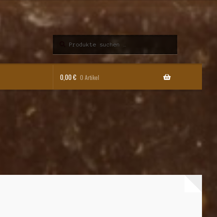
Suchen
Suchen
nach:
0,00
€
0 Artikel