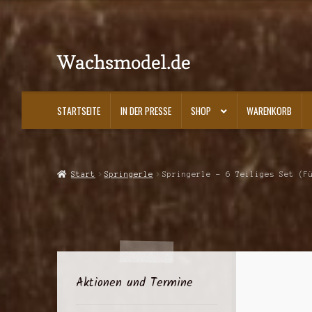
Wachsmodel.de
Zur
Zum
Navigation
Inhalt
springen
springen
STARTSEITE
IN DER PRESSE
SHOP
WARENKORB
Start
Impressum, AGBs und Datenschutzerklärung
In der Presse
Kasse
K
Start
Springerle
Springerle – 6 Teiliges Set (F
Aktionen und Termine