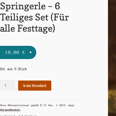
Springerle – 6
Teiliges Set (Für
alle Festtage)
10,00
€
Set aus 6 Stück
Springerle
In den Warenkorb
-
6
Teiliges
Ohne Mehrwertsteuer gemäß § 19 Abs. 1 UStG.
zzgl.
Set
Versandkosten
(Für