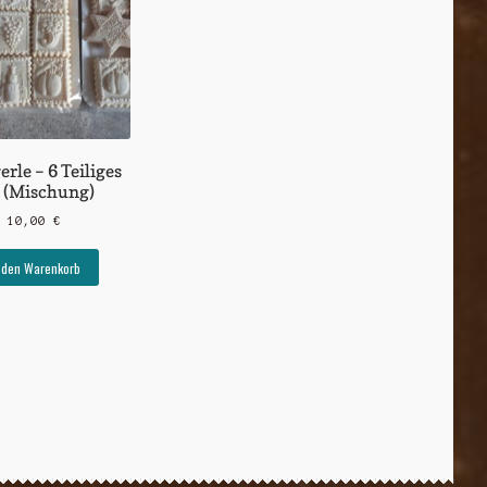
erle – 6 Teiliges
t (Mischung)
10,00
€
 den Warenkorb