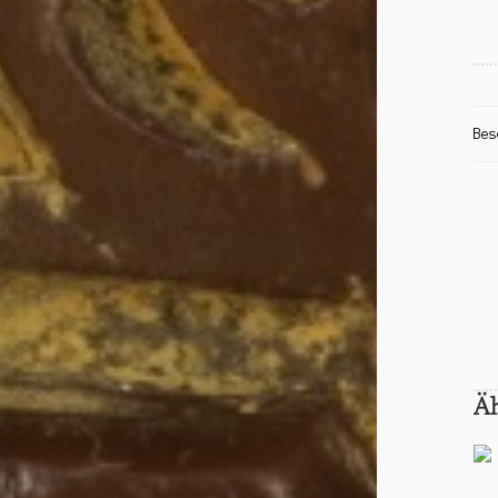
Bes
Ä