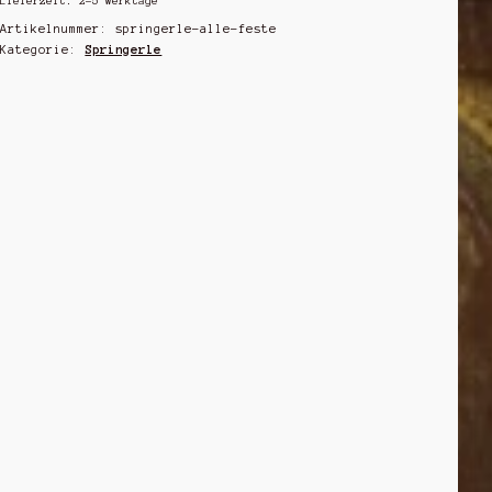
Lieferzeit:
2-5 Werktage
alle
Festtage)
Artikelnummer:
springerle-alle-feste
Kategorie:
Springerle
Menge