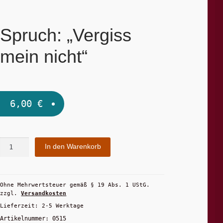
Spruch: „Vergiss
mein nicht“
6,00
€
Spruch:
In den Warenkorb
"Vergiss
mein
nicht"
Ohne Mehrwertsteuer gemäß § 19 Abs. 1 UStG.
Menge
zzgl.
Versandkosten
Lieferzeit:
2-5 Werktage
Artikelnummer:
0515