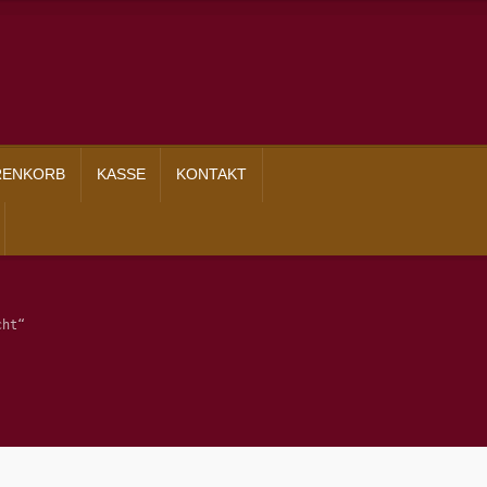
RENKORB
KASSE
KONTAKT
Presse
Kasse
Kontakt
Shop
Versandarten
Warenkorb
Widerrufsbelehru
cht“