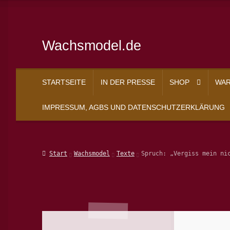
Wachsmodel.de
Zur
Zum
Navigation
Inhalt
springen
springen
STARTSEITE
IN DER PRESSE
SHOP
WA
IMPRESSUM, AGBS UND DATENSCHUTZERKLÄRUNG
Start
Impressum, AGBs und Datenschutzerklärung
In der 
Start
Wachsmodel
Texte
Spruch: „Vergiss mein ni
Zahlungsarten