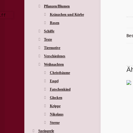
Pflanzen/Blumen
Kränzchen und Körbe
Rosen
Schiffe
Be
Texte
Tiermotive
Verschiedenes
Weihnachten
Äh
Christbäume
Engel
Fatschenkind
Glocken
Krippe
Nikolaus
Sterne
Springerle