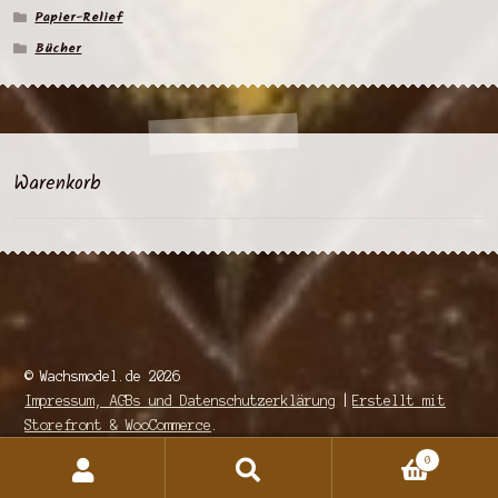
Papier-Relief
Bücher
Warenkorb
© Wachsmodel.de 2026
Impressum, AGBs und Datenschutzerklärung
Erstellt mit
Storefront & WooCommerce
.
0
Suchen
Suchen