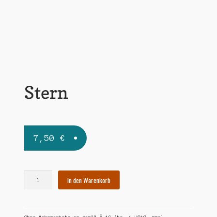
Widerrufsbelehrung
Zahlungsarten
Stern
7,50
€
Stern
In den Warenkorb
Menge