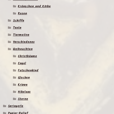
Kränzchen und Körbe
Rosen
Schiffe
Texte
Tiermotive
Verschiedenes
Weihnachten
Christbäume
Engel
Fatschenkind
Glocken
Krippe
Nikolaus
Sterne
Springerle
Papier-Relief