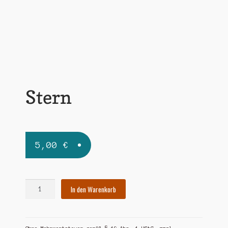
Widerrufsbelehrung
Zahlungsarten
Stern
5,00
€
Stern
In den Warenkorb
Menge