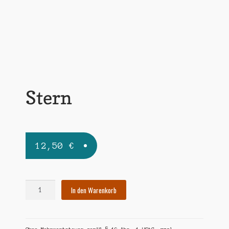
Widerrufsbelehrung
Zahlungsarten
Stern
12,50
€
Stern
In den Warenkorb
Menge