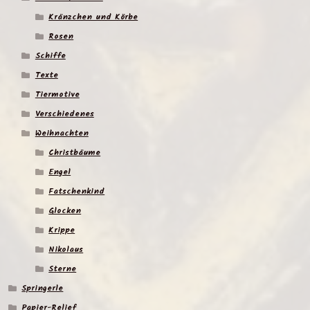
Kränzchen und Körbe
Rosen
Schiffe
Texte
Tiermotive
Verschiedenes
Weihnachten
Christbäume
Engel
Fatschenkind
Glocken
Krippe
Nikolaus
Sterne
Springerle
Papier-Relief