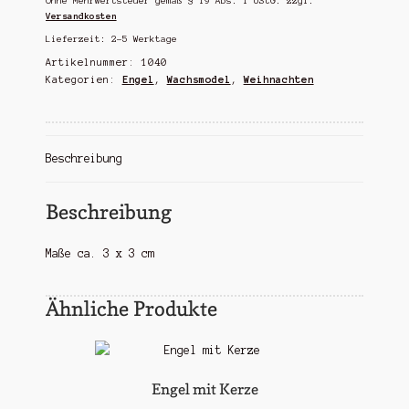
Ohne Mehrwertsteuer gemäß § 19 Abs. 1 UStG.
zzgl.
Menge
Versandkosten
Lieferzeit:
2-5 Werktage
Artikelnummer:
1040
Kategorien:
Engel
,
Wachsmodel
,
Weihnachten
Beschreibung
Beschreibung
Maße ca. 3 x 3 cm
Ähnliche Produkte
Engel mit Kerze