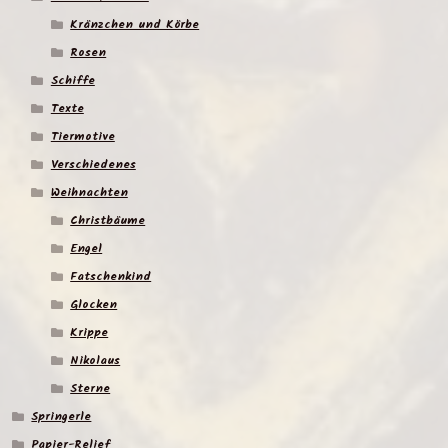
Kränzchen und Körbe
Rosen
Schiffe
Texte
Tiermotive
Verschiedenes
Weihnachten
Christbäume
Engel
Fatschenkind
Glocken
Krippe
Nikolaus
Sterne
Springerle
Papier-Relief