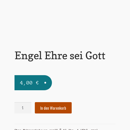
Widerrufsbelehrung
Zahlungsarten
Engel Ehre sei Gott
4,00
€
Engel
In den Warenkorb
Ehre
sei
Gott