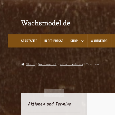
Wachsmodel.de
Zur
Zum
Navigation
Inhalt
springen
springen
STARTSEITE
IN DER PRESSE
SHOP
WARENKORB
Start
Impressum, AGBs und Datenschutzerklärung
In der Presse
Kasse
K
Start
Wachsmodel
Verschiedenes
Trauben
Aktionen und Termine