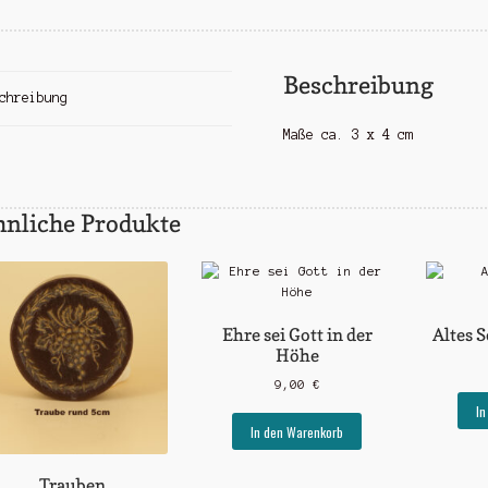
Beschreibung
chreibung
Maße ca. 3 x 4 cm
hnliche Produkte
Ehre sei Gott in der
Altes S
Höhe
9,00
€
In
In den Warenkorb
Trauben