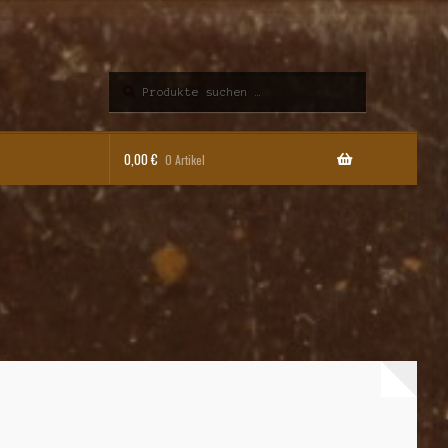
Suchen
Suchen
nach:
0,00
€
0 Artikel