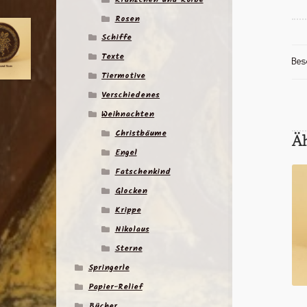
Rosen
Schiffe
Texte
Bes
Tiermotive
Verschiedenes
Weihnachten
Christbäume
Ä
Engel
Fatschenkind
Glocken
Krippe
Nikolaus
Sterne
Springerle
Papier-Relief
Bücher