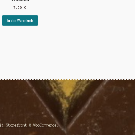
7,50
€
In den Warenkorb
it Storefront & WooCommerce
.