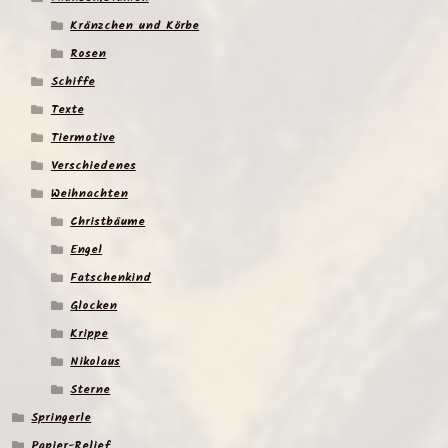
Kränzchen und Körbe
Rosen
Schiffe
Texte
Tiermotive
Verschiedenes
Weihnachten
Christbäume
Engel
Fatschenkind
Glocken
Krippe
Nikolaus
Sterne
Springerle
Papier-Relief