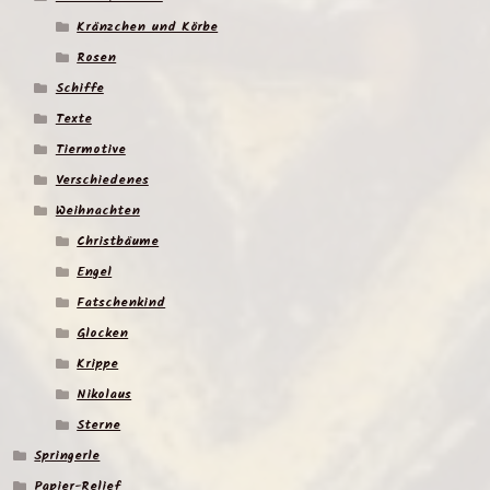
Kränzchen und Körbe
Rosen
Schiffe
Texte
Tiermotive
Verschiedenes
Weihnachten
Christbäume
Engel
Fatschenkind
Glocken
Krippe
Nikolaus
Sterne
Springerle
Papier-Relief