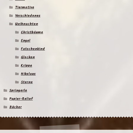
Tiermotive
Verschiedenes
Weihnachten
Christbäume
Engel
Fatschenkind
Glocken
Krippe
Nikolaus
Sterne
Springerle
Papier-Relief
Bücher