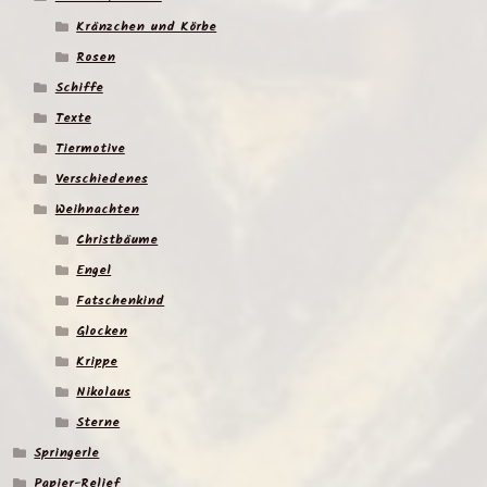
Kränzchen und Körbe
Rosen
Schiffe
Texte
Tiermotive
Verschiedenes
Weihnachten
Christbäume
Engel
Fatschenkind
Glocken
Krippe
Nikolaus
Sterne
Springerle
Papier-Relief