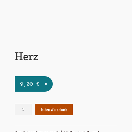
Widerrufsbelehrung
Zahlungsarten
Herz
9,00
€
Herz
In den Warenkorb
Menge