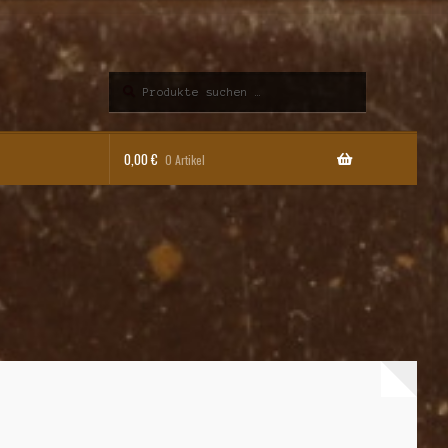
Suchen
Suchen
nach:
0,00
€
0 Artikel