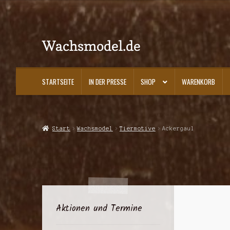
Wachsmodel.de
Zur
Zum
Navigation
Inhalt
springen
springen
STARTSEITE
IN DER PRESSE
SHOP
WARENKORB
Start
Impressum, AGBs und Datenschutzerklärung
In der Presse
Kasse
K
Start
Wachsmodel
Tiermotive
Ackergaul
Aktionen und Termine