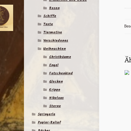
Rosen
Schiffe
Texte
Bes
Tiermotive
Verschiedenes
Weihnachten
Christbäume
Ä
Engel
Fatschenkind
Glocken
Krippe
Nikolaus
Sterne
Springerle
Papier-Relief
Bücher