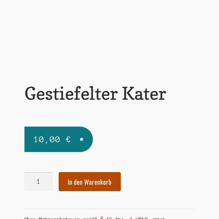
Widerrufsbelehrung
Zahlungsarten
Gestiefelter Kater
10,00
€
Gestiefelter
In den Warenkorb
Kater
Menge