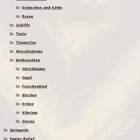
Kränzchen und Körbe
Rosen
Schiffe
Texte
Tiermotive
Verschiedenes
Weihnachten
Christbäume
Engel
Fatschenkind
Glocken
Krippe
Nikolaus
Sterne
Springerle
Papier-Relief