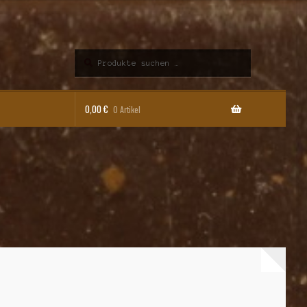
Suchen
Suchen
nach:
0,00
€
0 Artikel