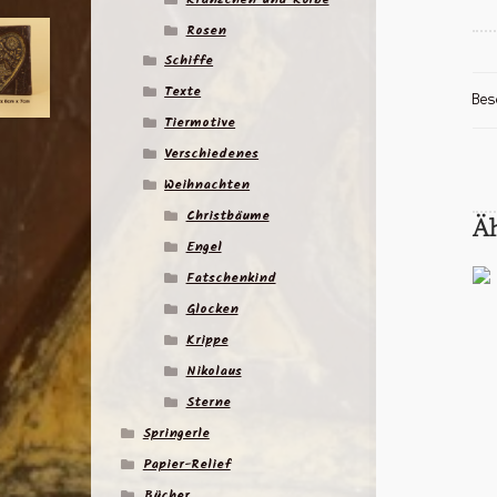
Rosen
Schiffe
Texte
Bes
Tiermotive
Verschiedenes
Weihnachten
Christbäume
Ä
Engel
Fatschenkind
Glocken
Krippe
Nikolaus
Sterne
Springerle
Papier-Relief
Bücher