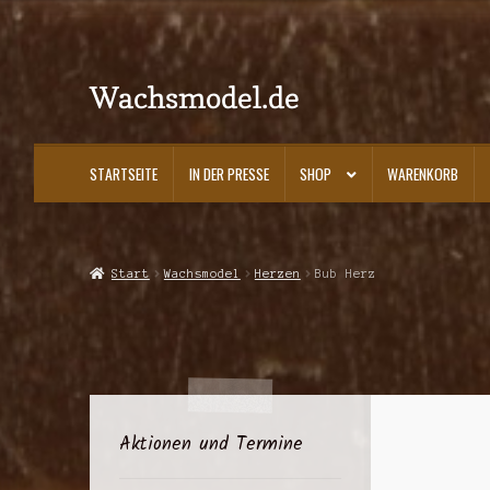
Wachsmodel.de
Zur
Zum
Navigation
Inhalt
springen
springen
STARTSEITE
IN DER PRESSE
SHOP
WARENKORB
Start
Impressum, AGBs und Datenschutzerklärung
In der Presse
Kasse
K
Start
Wachsmodel
Herzen
Bub Herz
Aktionen und Termine