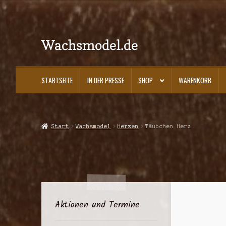
Wachsmodel.de
Zur
Zum
Navigation
Inhalt
springen
springen
STARTSEITE
IN DER PRESSE
SHOP
WARENKORB
Start
Impressum, AGBs und Datenschutzerklärung
In der Presse
Kasse
K
Start
Wachsmodel
Herzen
Täubchen Herz
Aktionen und Termine