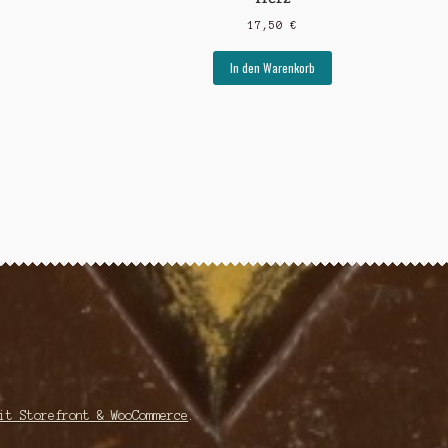
17,50
€
In den Warenkorb
it Storefront & WooCommerce
.