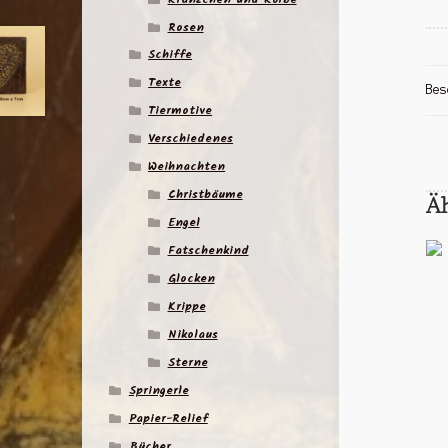
Rosen
Schiffe
Texte
Bes
Tiermotive
Verschiedenes
Weihnachten
Christbäume
Ä
Engel
Fatschenkind
Glocken
Krippe
Nikolaus
Sterne
Springerle
Papier-Relief
Bücher