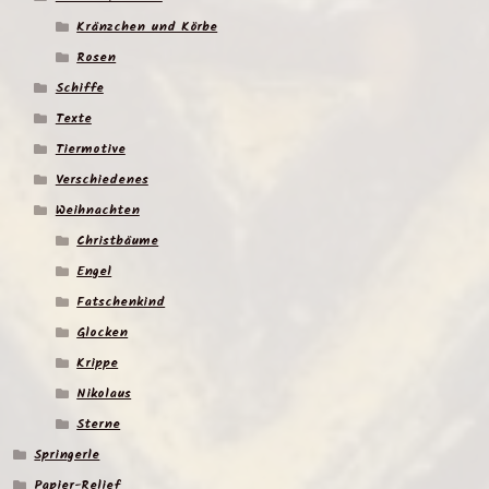
Kränzchen und Körbe
Rosen
Schiffe
Texte
Tiermotive
Verschiedenes
Weihnachten
Christbäume
Engel
Fatschenkind
Glocken
Krippe
Nikolaus
Sterne
Springerle
Papier-Relief