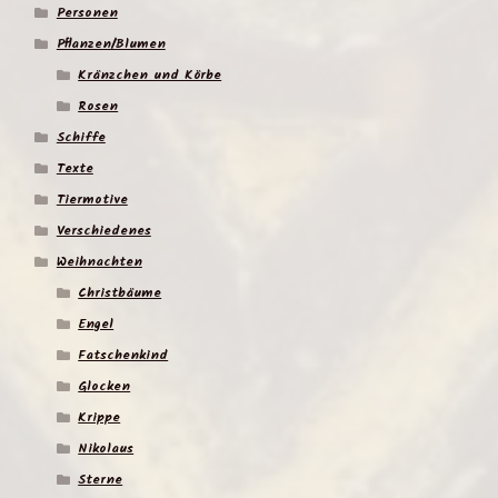
Personen
Pflanzen/Blumen
Kränzchen und Körbe
Rosen
Schiffe
Texte
Tiermotive
Verschiedenes
Weihnachten
Christbäume
Engel
Fatschenkind
Glocken
Krippe
Nikolaus
Sterne