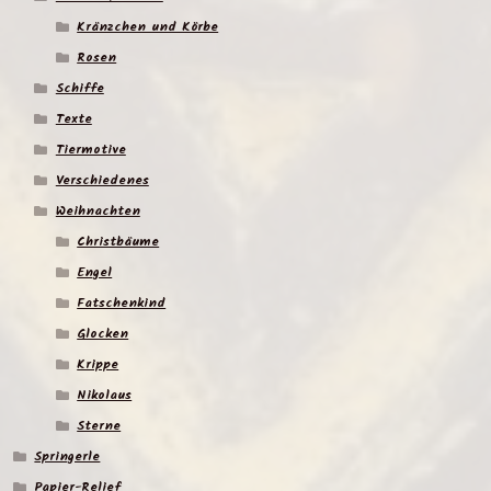
Kränzchen und Körbe
Rosen
Schiffe
Texte
Tiermotive
Verschiedenes
Weihnachten
Christbäume
Engel
Fatschenkind
Glocken
Krippe
Nikolaus
Sterne
Springerle
Papier-Relief