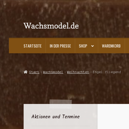
Wachsmodel.de
Zur
Zum
Navigation
Inhalt
springen
springen
STARTSEITE
IN DER PRESSE
SHOP
WARENKORB
Start
Impressum, AGBs und Datenschutzerklärung
In der Presse
Kasse
K
Start
Wachsmodel
Weihnachten
Engel fliegend
Aktionen und Termine