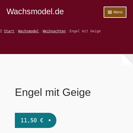
Wachsmodel.de
Zur
Zum
Menü
Navigation
Inhalt
springen
springen
Start
Start
Wachsmodel
Weihnachten
Engel mit Geige
Impressum, AGBs und Datenschutzerklärung
In der Presse
Kasse
Kontakt
Engel mit Geige
Shop
Versandarten
11,50
€
Warenkorb