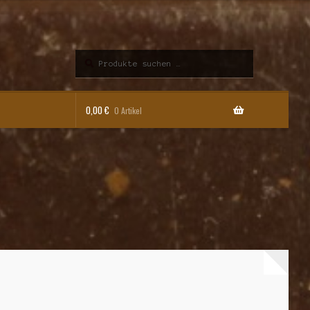
Suchen
Suchen
nach:
0,00
€
0 Artikel