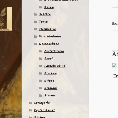
Rosen
Schiffe
Texte
Bes
Tiermotive
Verschiedenes
Weihnachten
Christbäume
Ä
Engel
Fatschenkind
Glocken
En
Krippe
Nikolaus
Sterne
Springerle
Papier-Relief
Bücher