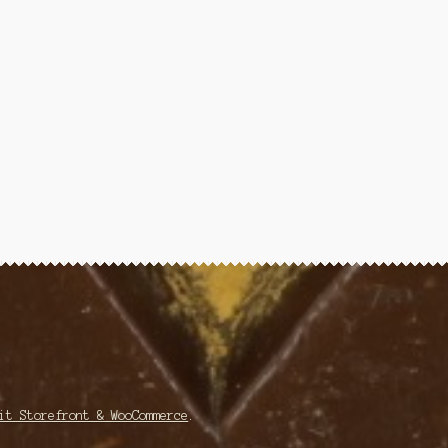
it Storefront & WooCommerce
.