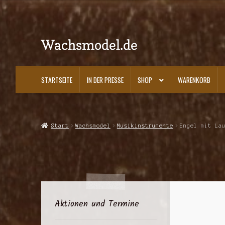
Wachsmodel.de
Zur
Zum
Navigation
Inhalt
springen
springen
STARTSEITE
IN DER PRESSE
SHOP
WARENKORB
Start
Impressum, AGBs und Datenschutzerklärung
In der Presse
Kasse
K
Start
Wachsmodel
Musikinstrumente
Engel mit La
Aktionen und Termine