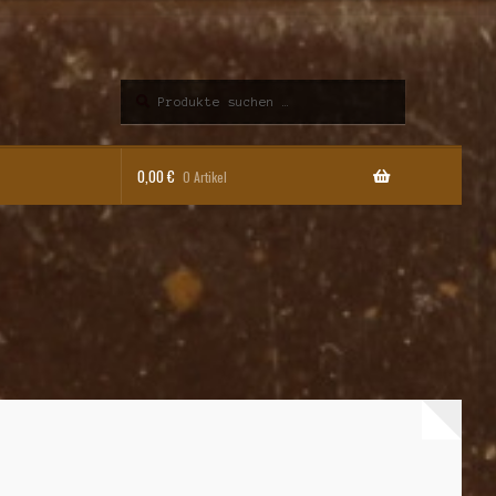
Suchen
Suchen
nach:
0,00
€
0 Artikel