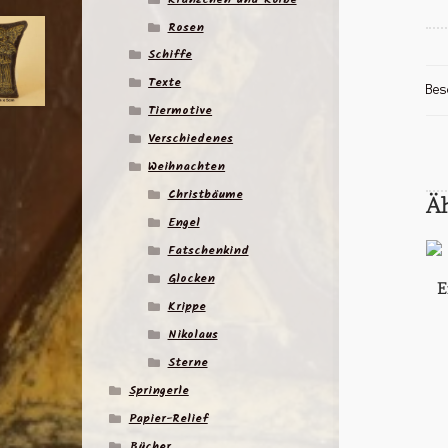
Rosen
Schiffe
Texte
Bes
Tiermotive
Verschiedenes
Weihnachten
Christbäume
Ä
Engel
Fatschenkind
Glocken
E
Krippe
Nikolaus
Sterne
Springerle
Papier-Relief
Bücher