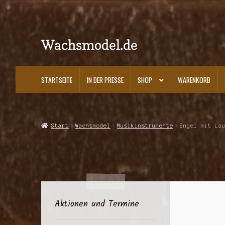
Wachsmodel.de
Zur
Zum
Navigation
Inhalt
springen
springen
STARTSEITE
IN DER PRESSE
SHOP
WARENKORB
Start
Impressum, AGBs und Datenschutzerklärung
In der Presse
Kasse
K
Start
Wachsmodel
Musikinstrumente
Engel mit La
Aktionen und Termine