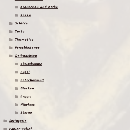
Kränzchen und Körbe
Rosen
Schiffe
Texte
Tiermotive
Verschiedenes
Weihnachten
Christbäume
Engel
Fatschenkind
Glocken
Krippe
Nikolaus
Sterne
Springerle
Papier-Relief