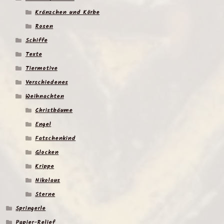
Kränzchen und Körbe
Rosen
Schiffe
Texte
Tiermotive
Verschiedenes
Weihnachten
Christbäume
Engel
Fatschenkind
Glocken
Krippe
Nikolaus
Sterne
Springerle
Papier-Relief