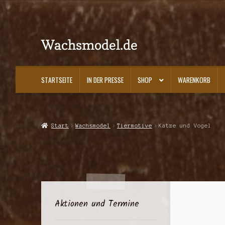
Wachsmodel.de
Zur
Zum
Navigation
Inhalt
springen
springen
STARTSEITE
IN DER PRESSE
SHOP
WARENKORB
Start
Impressum, AGBs und Datenschutzerklärung
In der Presse
Kasse
K
Start
Wachsmodel
Tiermotive
Katze und Vogel
Aktionen und Termine