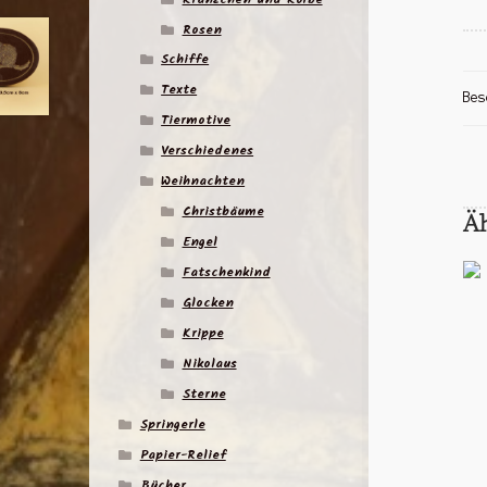
Rosen
Schiffe
Texte
Bes
Tiermotive
Verschiedenes
Weihnachten
Christbäume
Ä
Engel
Fatschenkind
Glocken
Krippe
Nikolaus
Sterne
Springerle
Papier-Relief
Bücher