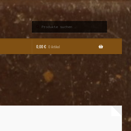
Suchen
Suchen
nach:
0,00
€
0 Artikel