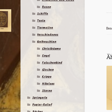
Rosen
Schiffe
Texte
Tiermotive
Bes
Verschiedenes
Weihnachten
Christbäume
Engel
Ä
Fatschenkind
Glocken
Krippe
Nikolaus
Sterne
Springerle
Papier-Relief
Bücher