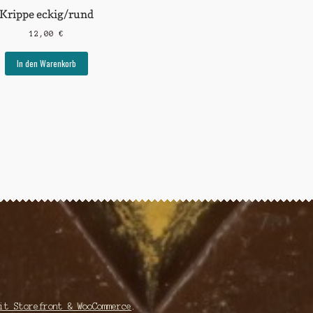
Krippe eckig/rund
12,00
€
In den Warenkorb
it Storefront & WooCommerce
.