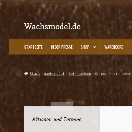
Wachsmodel.de
Zur
Zum
Navigation
Inhalt
springen
springen
STARTSEITE
IN DER PRESSE
SHOP
WARENKORB
Start
Impressum, AGBs und Datenschutzerklärung
In der Presse
Kasse
K
Start
Wachsmodel
Weihnachten
Krippe Maria Jesu
Aktionen und Termine