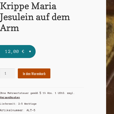
Krippe Maria
Jesulein auf dem
Arm
12,00
€
Krippe
In den Warenkorb
Maria
Jesulein
auf
Ohne Mehrwertsteuer gemäß § 19 Abs. 1 UStG.
zzgl.
dem
Versandkosten
Arm
Lieferzeit:
2-5 Werktage
Menge
Artikelnummer:
ALT-5