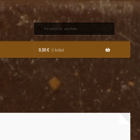
Suchen
Suchen
nach:
0,00
€
0 Artikel