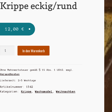
Krippe eckig/rund
12,00
€
Krippe
In den Warenkorb
eckig/rund
Menge
Ohne Mehrwertsteuer gemäß § 19 Abs. 1 UStG.
zzgl.
Versandkosten
Lieferzeit:
2-5 Werktage
Artikelnummer:
1542
Kategorien:
Krippe
,
Wachsmodel
,
Weihnachten