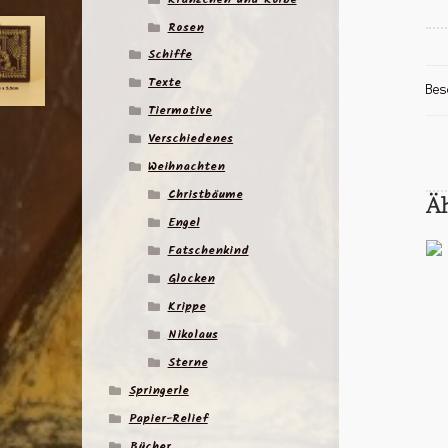
Rosen
Schiffe
Texte
Bes
Tiermotive
Verschiedenes
Weihnachten
Christbäume
Ä
Engel
Fatschenkind
Glocken
Krippe
Nikolaus
Sterne
Springerle
Papier-Relief
Bücher