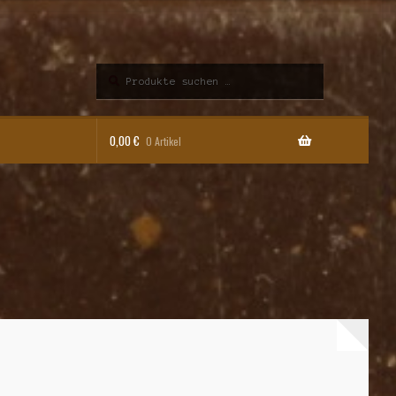
Suchen
Suchen
nach:
0,00
€
0 Artikel