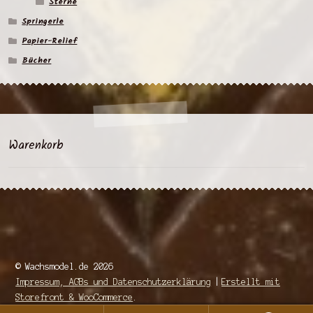
Sterne
Springerle
Papier-Relief
Bücher
Warenkorb
© Wachsmodel.de 2026
Impressum, AGBs und Datenschutzerklärung
Erstellt mit
Storefront & WooCommerce
.