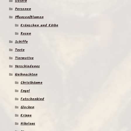
Ostern
Personen
Pflanzen/Blumen
Kränzchen und Körbe
Rosen
Schiffe
Texte
Tiermotive
Verschiedenes
Weihnachten
Christbäume
Engel
Fatschenkind
Glocken
Krippe
Nikolaus