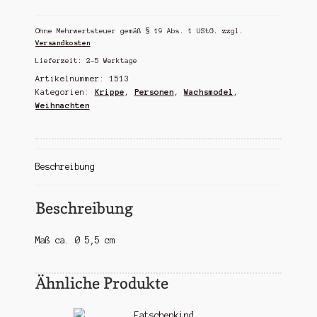
3
Könige
Ohne Mehrwertsteuer gemäß § 19 Abs. 1 UStG.
zzgl.
Menge
Versandkosten
Lieferzeit:
2-5 Werktage
Artikelnummer:
1513
Kategorien:
Krippe
,
Personen
,
Wachsmodel
,
Weihnachten
Beschreibung
Beschreibung
Maß ca. Ø 5,5 cm
Ähnliche Produkte