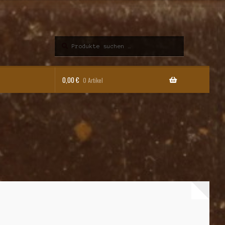
Suchen
Suchen
nach:
0,00
€
0 Artikel