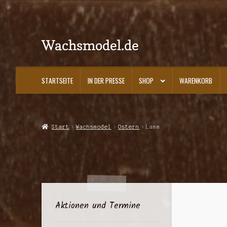
Wachsmodel.de
Zur
Zum
Navigation
Inhalt
springen
springen
STARTSEITE
IN DER PRESSE
SHOP
WARENKORB
Start
Impressum, AGBs und Datenschutzerklärung
In der Presse
Kasse
K
Start
Wachsmodel
Ostern
Lamm
Aktionen und Termine