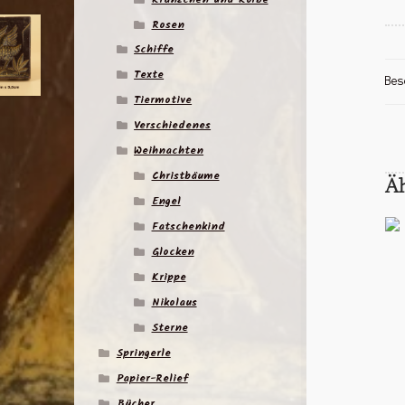
Rosen
Schiffe
Texte
Bes
Tiermotive
Verschiedenes
Weihnachten
Christbäume
Ä
Engel
Fatschenkind
Glocken
Krippe
Nikolaus
Sterne
Springerle
Papier-Relief
Bücher