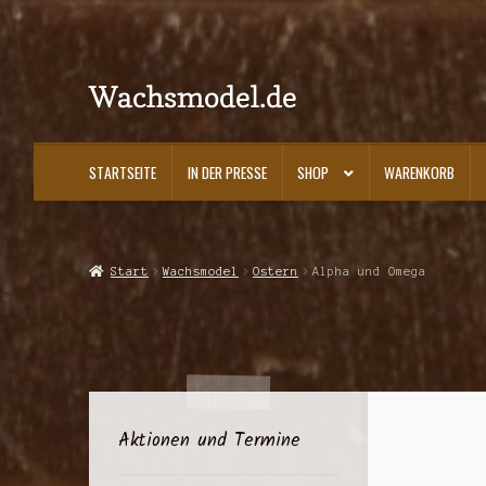
Wachsmodel.de
Zur
Zum
Navigation
Inhalt
springen
springen
STARTSEITE
IN DER PRESSE
SHOP
WARENKORB
Start
Impressum, AGBs und Datenschutzerklärung
In der Presse
Kasse
K
Start
Wachsmodel
Ostern
Alpha und Omega
Aktionen und Termine