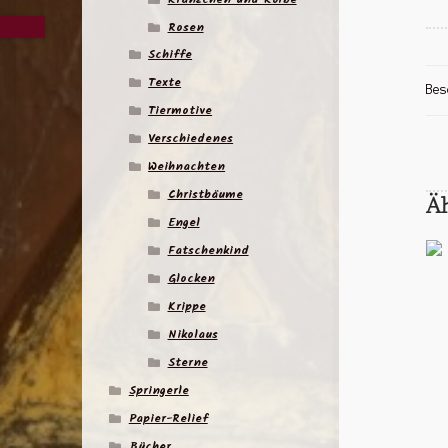
Rosen
Schiffe
Texte
Bes
Tiermotive
Verschiedenes
Weihnachten
Christbäume
Ä
Engel
Fatschenkind
Glocken
Krippe
Nikolaus
Sterne
Springerle
Papier-Relief
Bücher