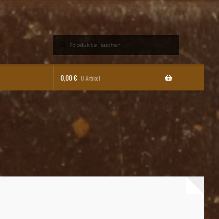
Suchen
Suchen
nach:
0,00
€
0 Artikel