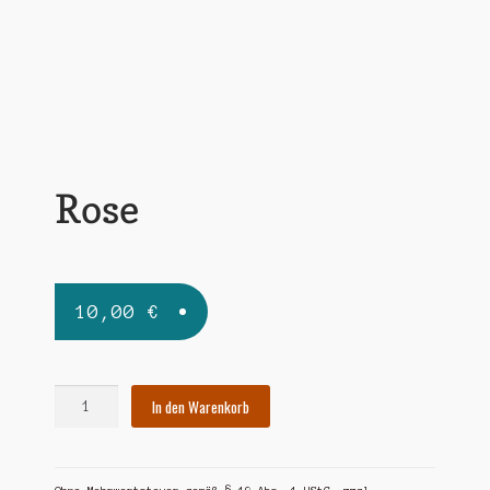
Widerrufsbelehrung
Zahlungsarten
Rose
10,00
€
Rose
In den Warenkorb
Menge