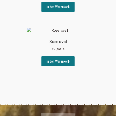
In den Warenkorb
Rose oval
12,50
€
In den Warenkorb