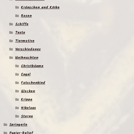
Kränzchen und Körbe
Rosen
Schiffe
Texte
Tiermotive
Verschiedenes
Weihnachten
Christbäume
Engel
Fatschenkind
Glocken
Krippe
Nikolaus
Sterne
Springerle
Papier-Relief