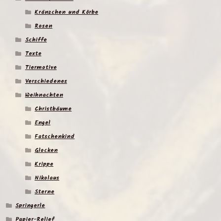
Kränzchen und Körbe
Rosen
Schiffe
Texte
Tiermotive
Verschiedenes
Weihnachten
Christbäume
Engel
Fatschenkind
Glocken
Krippe
Nikolaus
Sterne
Springerle
Papier-Relief