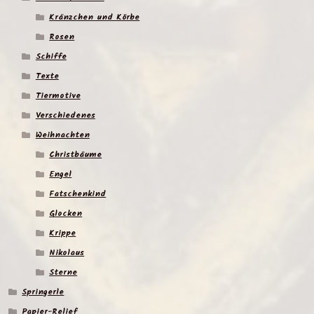
Kränzchen und Körbe
Rosen
Schiffe
Texte
Tiermotive
Verschiedenes
Weihnachten
Christbäume
Engel
Fatschenkind
Glocken
Krippe
Nikolaus
Sterne
Springerle
Papier-Relief