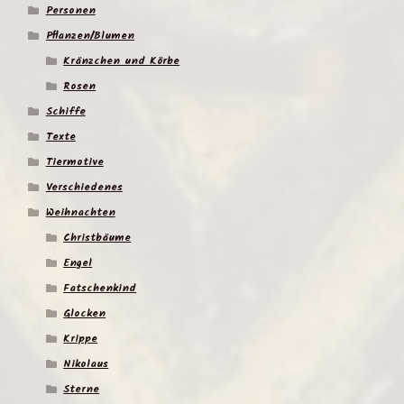
Personen
Pflanzen/Blumen
Kränzchen und Körbe
Rosen
Schiffe
Texte
Tiermotive
Verschiedenes
Weihnachten
Christbäume
Engel
Fatschenkind
Glocken
Krippe
Nikolaus
Sterne