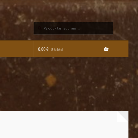
Suchen
Suchen
nach:
0,00
€
0 Artikel