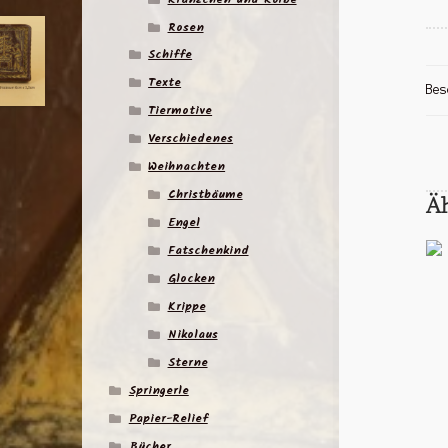
Rosen
Schiffe
Texte
Bes
Tiermotive
Verschiedenes
Weihnachten
Christbäume
Ä
Engel
Fatschenkind
Glocken
Krippe
Nikolaus
Sterne
Springerle
Papier-Relief
Bücher