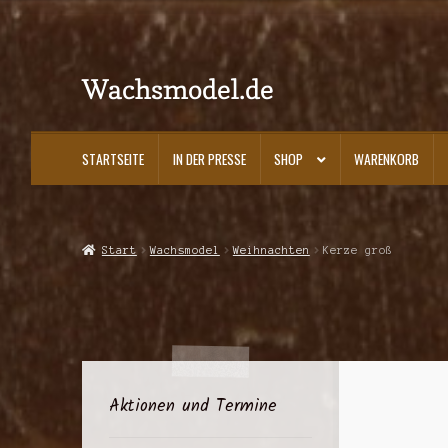
Wachsmodel.de
Zur
Zum
Navigation
Inhalt
springen
springen
STARTSEITE
IN DER PRESSE
SHOP
WARENKORB
Start
Impressum, AGBs und Datenschutzerklärung
In der Presse
Kasse
K
Start
Wachsmodel
Weihnachten
Kerze groß
Aktionen und Termine